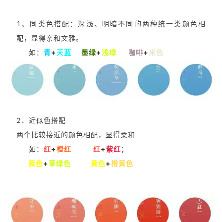
1、同类色搭配：深浅、明暗不同的两种统一类颜色相
配，显得亲和文雅。
如：
青
+
天蓝
墨绿
+
浅绿
咖啡
+
米色
2、近似色搭配
两个比较接近的颜色相配，显得柔和
如：
红
+
橙红
红
+
紫红
；
黄色
+
草绿色
黄色
+
橙黄色