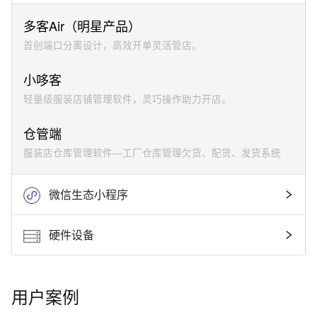
件
多客Air（明星产品）
-
首创端口分离设计，高效开单灵活管店。
库
小哆客
轻量级服装店铺管理软件，灵巧操作助力开店。
存
仓管端
管
服装店仓库管理软件—工厂仓库管理欠货、配货、发货系统
理
软
微信生态小程序
件
硬件设备
用户案例