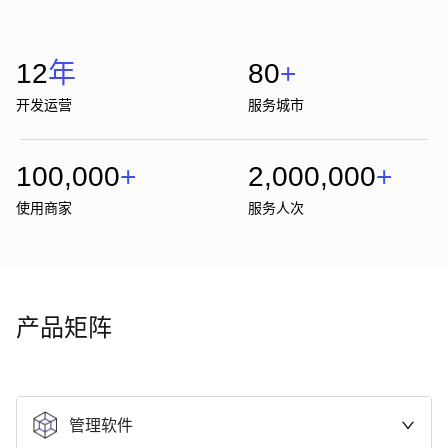
装
管
12
年
80
+
理
开发运营
服务城市
软
100,000
+
2,000,000
+
件
使用商家
服务人次
-
仓
库
产品矩阵
管
理
管理软件
软