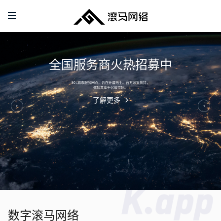
多
首页
客
全国服务商火热招募中
产品
进
80+城市服务网点，仍在开疆拓土。官方政策扶持，
邀您共享千亿级市场。
服务支持
销
了解更多
合作加盟
存
关于我们
软
件
联系我们
-
服
数字滚马网络